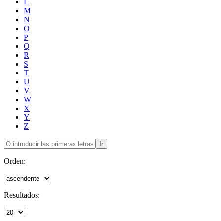
L
M
N
O
P
Q
R
S
T
U
V
W
X
Y
Z
Ir
Orden:
Resultados: