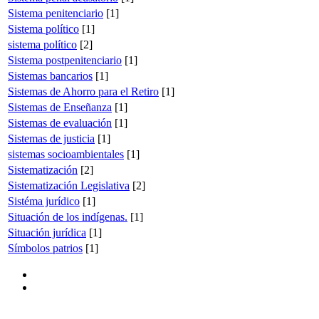
Sistema penitenciario
[1]
Sistema político
[1]
sistema político
[2]
Sistema postpenitenciario
[1]
Sistemas bancarios
[1]
Sistemas de Ahorro para el Retiro
[1]
Sistemas de Enseñanza
[1]
Sistemas de evaluación
[1]
Sistemas de justicia
[1]
sistemas socioambientales
[1]
Sistematización
[2]
Sistematización Legislativa
[2]
Sistéma jurídico
[1]
Situación de los indígenas.
[1]
Situación jurídica
[1]
Símbolos patrios
[1]
Donceles No. 14, Centro Histórico, C.P. 06020, Del. Cuauhtémoc,