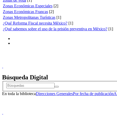
zonas de veda
[1]
Zonas Económicas Especiales
[2]
Zonas Económicas Francas
[2]
Zonas Metropolitanas Turísticas
[1]
¿Qué Reforma Fiscal necesita México?
[1]
¿Qué sabemos sobre el uso de la prisión preventiva en México?
[1]
Doncele
Búsqueda Digital
En toda la biblioteca
Direcciones Generales
Por fecha de publicación
A
Doncele