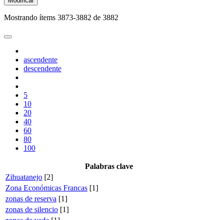
Modificar
Mostrando ítems 3873-3882 de 3882
ascendente
descendente
5
10
20
40
60
80
100
Palabras clave
Zihuatanejo
[2]
Zona Económicas Francas
[1]
zonas de reserva
[1]
zonas de silencio
[1]