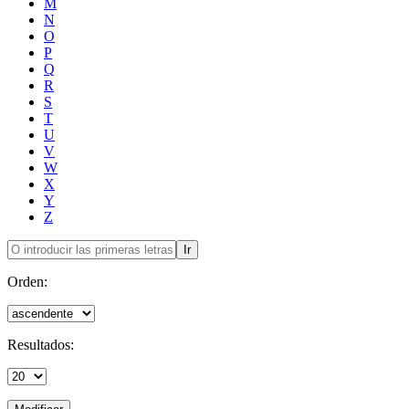
M
N
O
P
Q
R
S
T
U
V
W
X
Y
Z
Ir
Orden:
Resultados: