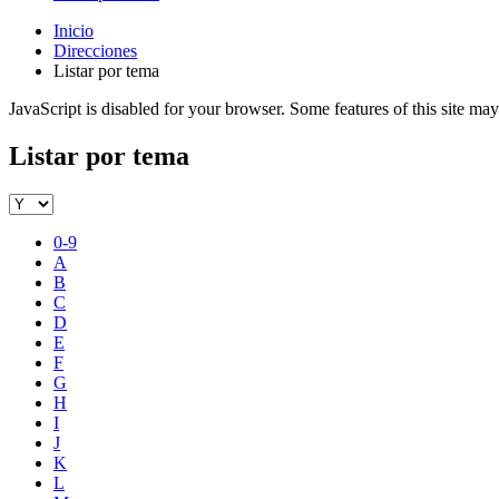
Inicio
Direcciones
Listar por tema
JavaScript is disabled for your browser. Some features of this site may
Listar por tema
0-9
A
B
C
D
E
F
G
H
I
J
K
L