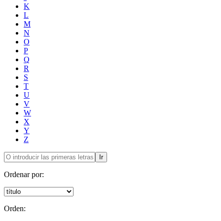
K
L
M
N
O
P
Q
R
S
T
U
V
W
X
Y
Z
Ir
Ordenar por:
Orden: