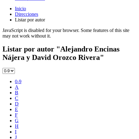
Inicio
Direcciones
Listar por autor
JavaScript is disabled for your browser. Some features of this site
may not work without it.
Listar por autor "Alejandro Encinas
Nájera y David Orozco Rivera"
0-9
A
B
C
D
E
F
G
H
I
J