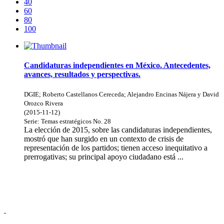
40
60
80
100
Candidaturas independientes en México. Antecedentes,
avances, resultados y perspectivas.
DGIE
;
Roberto Castellanos Cereceda
;
Alejandro Encinas Nájera y David
Orozco Rivera
(
2015-11-12
)
Serie:
Temas estratégicos
No. 28
La elección de 2015, sobre las candidaturas independientes,
mostró que han surgido en un contexto de crisis de
representación de los partidos; tienen acceso inequitativo a
prerrogativas; su principal apoyo ciudadano está ...
Donceles No. 14, Centro Histórico, C.P. 06020, Del. Cuauhtémoc,
Ciudad de México.
Conmutador: 57224800, Información: 57224824
Contacto
|
Sugerencias