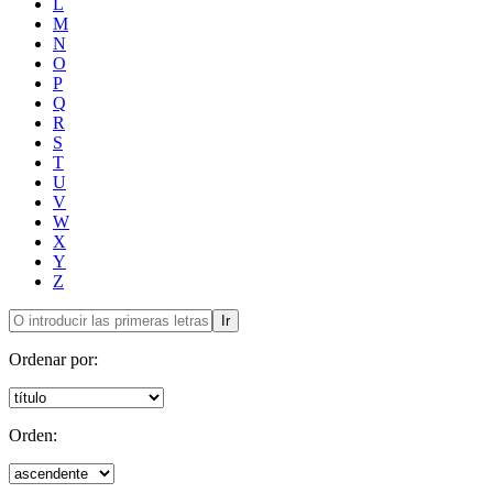
L
M
N
O
P
Q
R
S
T
U
V
W
X
Y
Z
Ir
Ordenar por:
Orden: