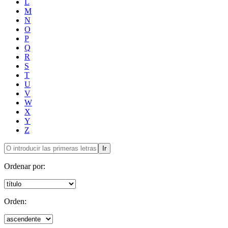
L
M
N
O
P
Q
R
S
T
U
V
W
X
Y
Z
Ir
Ordenar por:
Orden: