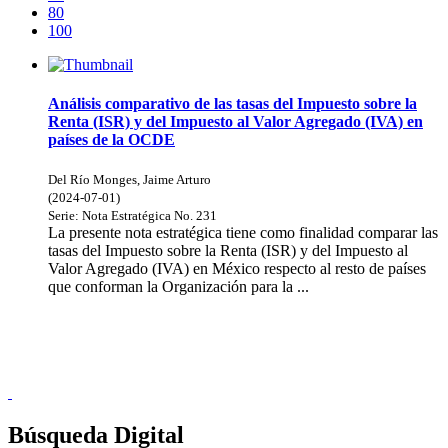
80
100
Análisis comparativo de las tasas del Impuesto sobre la
Renta (ISR) y del Impuesto al Valor Agregado (IVA) en
países de la OCDE
Del Río Monges, Jaime Arturo
(
2024-07-01
)
Serie:
Nota Estratégica
No. 231
La presente nota estratégica tiene como finalidad comparar las
tasas del Impuesto sobre la Renta (ISR) y del Impuesto al
Valor Agregado (IVA) en México respecto al resto de países
que conforman la Organización para la ...
Donceles No. 14, Centro Histórico, C.P. 06020, Del. Cuauhtémoc,
Ciudad de México.
Conmutador: 57224800, Información: 57224824
Contacto
|
Sugerencias
Búsqueda Digital