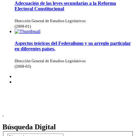
Adecuación de las leyes secundarias a la Reforma
Electoral Constitucional
Dirección General de Estudios Legislativos
(
2008-01
)
Aspectos teóricos del Federalismo y su arreglo particular
en diferentes países.
Dirección General de Estudios Legislativos
(
2008-03
)
Donceles No. 14, Centro Histórico, C.P. 06020, Del. Cuauhtémoc,
Ciudad de México.
Conmutador: 57224800, Información: 57224824
Contacto
|
Sugerencias
Búsqueda Digital