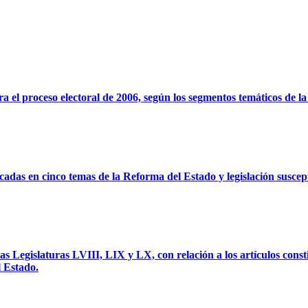
ra el proceso electoral de 2006, según los segmentos temáticos de l
icadas en cinco temas de la Reforma del Estado y legislación suscep
as Legislaturas LVIII, LIX y LX, con relación a los artículos const
l Estado.