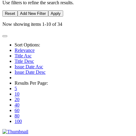
Use filters to refine the search results.
Reset
Add New Filter
Apply
Now showing items 1-10 of 34
Sort Options:
Relevance
Title Asc
Title Desc
Issue Date Asc
Issue Date Desc
Results Per Page:
5
10
20
40
60
80
100