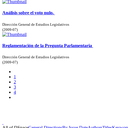
Análisis sobre el voto nulo.
Dirección General de Estudios Legislativos
(
2009-07
)
Reglamentación de la Pregunta Parlamentaria
Dirección General de Estudios Legislativos
(
2009-07
)
1
2
3
4
Doncele
All of DSpace
General Directions
By Issue Date
Authors
Titles
Keywor