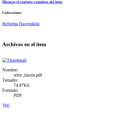
Mostrar el registro completo del ítem
Colecciones
Reforma Hacendaría
Archivos en el ítem
Nombre:
refor_hacen.pdf
Tamaño:
74.87Kb
Formato:
PDF
Ver/
Doncele