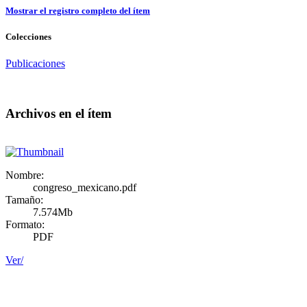
Mostrar el registro completo del ítem
Colecciones
Publicaciones
Archivos en el ítem
Nombre:
congreso_mexicano.pdf
Tamaño:
7.574Mb
Formato:
PDF
Ver/
Donceles No. 14, Centro Histórico, C.P. 06020, Del. Cuauhtémoc,
Ciudad de México.
Conmutador: 57224800, Información: 57224824