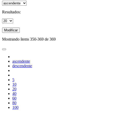
Resultados:
Modificar
Mostrando ítems 350-369 de 369
ascendente
descendente
5
10
20
40
60
80
100