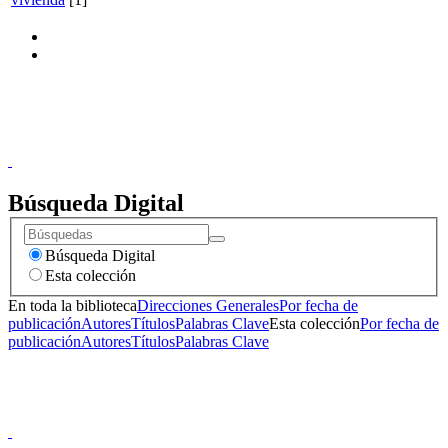
Donceles No. 14, Centro Histórico, C.P. 06020, Del. Cuauhtémoc,
Ciudad de México.
Conmutador: 57224800, Información: 57224824
Contacto
|
Sugerencias
Búsqueda Digital
Búsqueda Digital
Esta colección
En toda la biblioteca
Direcciones Generales
Por fecha de
publicación
Autores
Títulos
Palabras Clave
Esta colección
Por fecha de
publicación
Autores
Títulos
Palabras Clave
Donceles No. 14, Centro Histórico, C.P. 06020, Del. Cuauhtémoc,
Ciudad de México.
Conmutador: 57224800, Información: 57224824
Contacto
|
Sugerencias