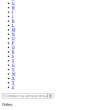
G
H
I
J
K
L
M
N
O
P
Q
R
S
T
U
V
W
X
Y
Z
Ir
Orden: