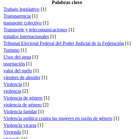
Palabras clave
Trabajo legislativo
[1]
Transparencia
[1]
transporte colectivo
[1]
Transporte y telecomunicaciones
[1]
tratados internacionales
[1]
Tribunal Electoral Federal del Poder Judicial de la Federación
[1]
Turismo
[1]
Usos del agua
[1]
usurpación
[1]
valor del suelo
[1]
vientres de alquiler
[1]
Violencia
[1]
violencia
[2]
Violencia de género
[1]
violencia de género
[2]
Violencia familar
[1]
Violencia política contra las mujeres en razón de género
[1]
Violencia vicaria
[1]
Vivienda
[1]
vivienda
[1]