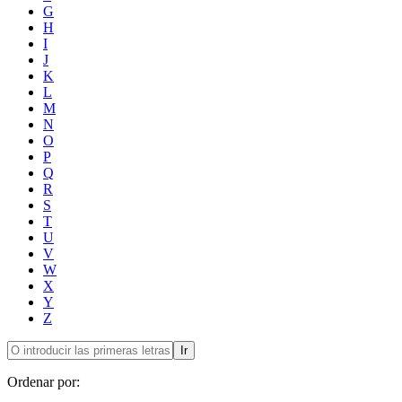
G
H
I
J
K
L
M
N
O
P
Q
R
S
T
U
V
W
X
Y
Z
Ir
Ordenar por: