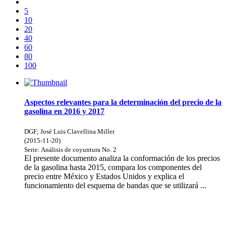
5
10
20
40
60
80
100
Aspectos relevantes para la determinación del precio de la
gasolina en 2016 y 2017
DGF
;
José Luis Clavellina Miller
(
2015-11-20
)
Serie:
Análisis de coyuntura
No. 2
El presente documento analiza la conformación de los precios
de la gasolina hasta 2015, compara los componentes del
precio entre México y Estados Unidos y explica el
funcionamiento del esquema de bandas que se utilizará ...
Donceles No. 14, Centro Histórico, C.P. 06020, Del. Cuauhtémoc,
Ciudad de México.
Conmutador: 57224800, Información: 57224824