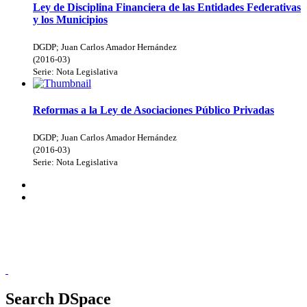
Ley de Disciplina Financiera de las Entidades Federativas
y los Municipios
DGDP
;
Juan Carlos Amador Hernández
(
2016-03
)
Serie:
Nota Legislativa
Reformas a la Ley de Asociaciones Público Privadas
DGDP
;
Juan Carlos Amador Hernández
(
2016-03
)
Serie:
Nota Legislativa
Donceles No. 14, Centro Histórico, C.P. 06020, Del. Cuauhtémoc,
Ciudad de México.
Conmutador: 57224800, Información: 57224824
Contact Us
|
Send Feedback
Search DSpace