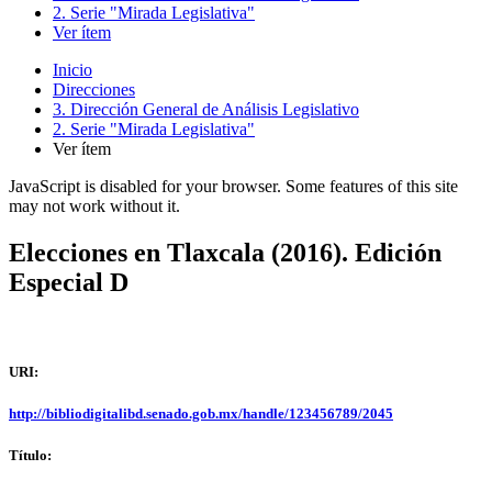
2. Serie "Mirada Legislativa"
Ver ítem
Inicio
Direcciones
3. Dirección General de Análisis Legislativo
2. Serie "Mirada Legislativa"
Ver ítem
JavaScript is disabled for your browser. Some features of this site
may not work without it.
Elecciones en Tlaxcala (2016). Edición
Especial D
URI:
http://bibliodigitalibd.senado.gob.mx/handle/123456789/2045
Título: