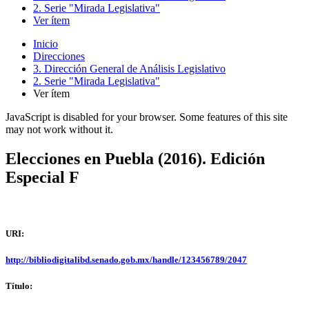
2. Serie "Mirada Legislativa"
Ver ítem
Inicio
Direcciones
3. Dirección General de Análisis Legislativo
2. Serie "Mirada Legislativa"
Ver ítem
JavaScript is disabled for your browser. Some features of this site
may not work without it.
Elecciones en Puebla (2016). Edición
Especial F
URI:
http://bibliodigitalibd.senado.gob.mx/handle/123456789/2047
Título: