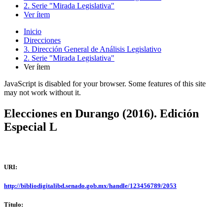
2. Serie "Mirada Legislativa"
Ver ítem
Inicio
Direcciones
3. Dirección General de Análisis Legislativo
2. Serie "Mirada Legislativa"
Ver ítem
JavaScript is disabled for your browser. Some features of this site
may not work without it.
Elecciones en Durango (2016). Edición
Especial L
URI:
http://bibliodigitalibd.senado.gob.mx/handle/123456789/2053
Título: