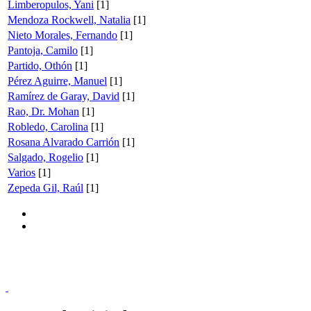
Limberopulos, Yani
[1]
Mendoza Rockwell, Natalia
[1]
Nieto Morales, Fernando
[1]
Pantoja, Camilo
[1]
Partido, Othón
[1]
Pérez Aguirre, Manuel
[1]
Ramírez de Garay, David
[1]
Rao, Dr. Mohan
[1]
Robledo, Carolina
[1]
Rosana Alvarado Carrión
[1]
Salgado, Rogelio
[1]
Varios
[1]
Zepeda Gil, Raúl
[1]
Doncele