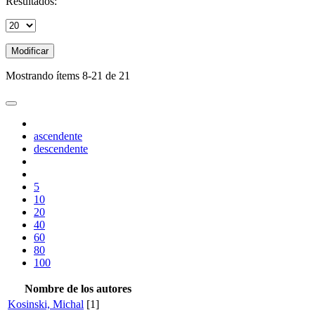
Resultados:
Modificar
Mostrando ítems 8-21 de 21
ascendente
descendente
5
10
20
40
60
80
100
Nombre de los autores
Kosinski, Michal
[1]