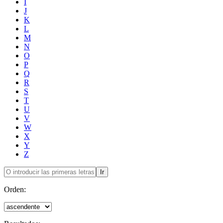
I
J
K
L
M
N
O
P
Q
R
S
T
U
V
W
X
Y
Z
Ir
Orden: