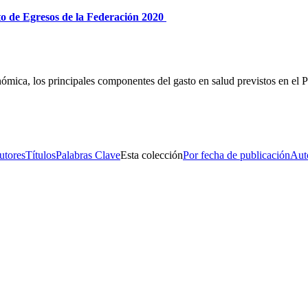
to de Egresos de la Federación 2020
nómica, los principales componentes del gasto en salud previstos en el
s No. 14, Centro Histórico, C.P. 06020, Del. Cuauhtémoc, Ciudad de
Conmutador: 57224800, Información: 57224824
Contacto
|
Sugerencias
utores
Títulos
Palabras Clave
Esta colección
Por fecha de publicación
Aut
s No. 14, Centro Histórico, C.P. 06020, Del. Cuauhtémoc, Ciudad de
Conmutador: 57224800, Información: 57224824
Contacto
|
Sugerencias