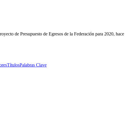
 Proyecto de Presupuesto de Egresos de la Federación para 2020, hace
 México.
ores
Títulos
Palabras Clave
 México.