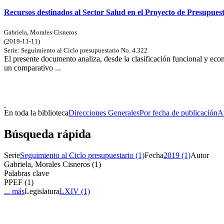
Recursos destinados al Sector Salud en el Proyecto de Presupues
Gabriela, Morales Cisneros
(
2019-11-11
)
Serie:
Seguimiento al Ciclo presupuestario
No. 4.322
El presente documento analiza, desde la clasificación funcional y eco
un comparativo ...
Doncele
En toda la biblioteca
Direcciones Generales
Por fecha de publicación
A
Búsqueda rápida
Serie
Seguimiento al Ciclo presupuestario (1)
Fecha
2019 (1)
Autor
Gabriela, Morales Cisneros (1)
Palabras clave
PPEF (1)
... más
Legislatura
LXIV (1)
Doncele