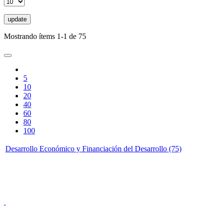
update
Mostrando ítems 1-1 de 75
5
10
20
40
60
80
100
Desarrollo Económico y Financiación del Desarrollo (75)
Donceles No. 14, Centro Histórico, C.P. 06020, Del. Cuauhtémoc,
Ciudad de México.
Conmutador: 57224800, Información: 57224824
Contacto
|
Sugerencias