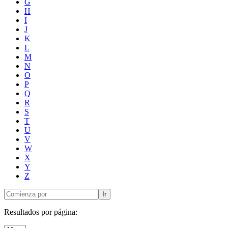
G
H
I
J
K
L
M
N
O
P
Q
R
S
T
U
V
W
X
Y
Z
Ir
Resultados por página: