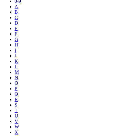
0-9
A
B
C
D
E
F
G
H
I
J
K
L
M
N
O
P
Q
R
S
T
U
V
W
X