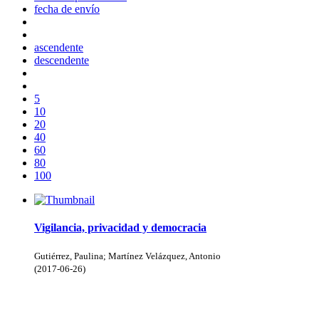
fecha de envío
ascendente
descendente
5
10
20
40
60
80
100
Vigilancia, privacidad y democracia
Gutiérrez, Paulina; Martínez Velázquez, Antonio
(
2017-06-26
)
Donceles No. 14, Centro Histórico, C.P. 06020, Del. Cuauhtémoc,
Ciudad de México.
Conmutador: 57224800, Información: 57224824