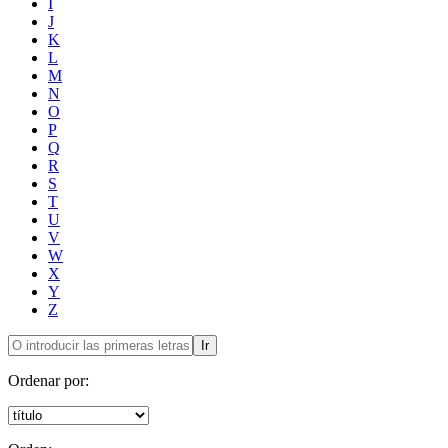
I
J
K
L
M
N
O
P
Q
R
S
T
U
V
W
X
Y
Z
Ir
Ordenar por: