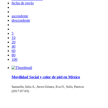
fecha de envío
ascendente
descendente
5
10
20
40
60
80
100
Movilidad Social y color de piel en México
Santaella, Julio A.; Arceo-Gómez, Eva O.; Solís, Patricio
(
2017-07-03
)
Donceles No. 14, Centro Histórico, C.P. 06020, Del. Cuauhtémoc,
Ciudad de México.
Conmutador: 57224800, Información: 57224824