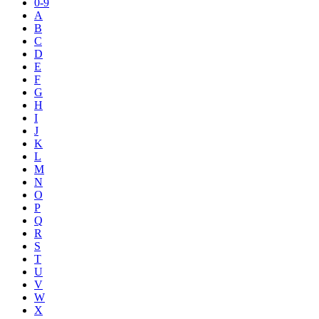
0-9
A
B
C
D
E
F
G
H
I
J
K
L
M
N
O
P
Q
R
S
T
U
V
W
X