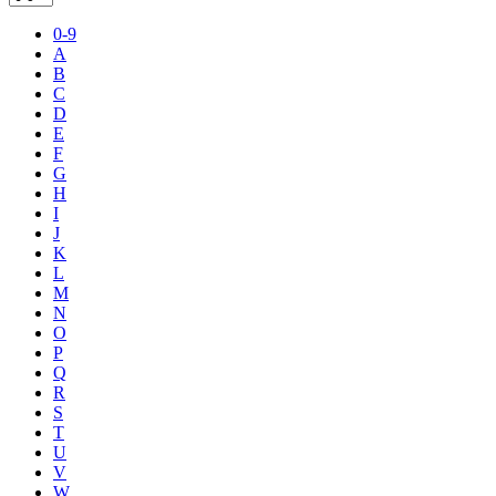
0-9
A
B
C
D
E
F
G
H
I
J
K
L
M
N
O
P
Q
R
S
T
U
V
W