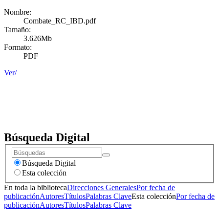
Nombre:
Combate_RC_IBD.pdf
Tamaño:
3.626Mb
Formato:
PDF
Ver/
Donceles No. 14, Centro Histórico, C.P. 06020, Del. Cuauhtémoc,
Ciudad de México.
Conmutador: 57224800, Información: 57224824
Contacto
|
Sugerencias
Búsqueda Digital
Búsqueda Digital
Esta colección
En toda la biblioteca
Direcciones Generales
Por fecha de
publicación
Autores
Títulos
Palabras Clave
Esta colección
Por fecha de
publicación
Autores
Títulos
Palabras Clave
Donceles No. 14, Centro Histórico, C.P. 06020, Del. Cuauhtémoc,