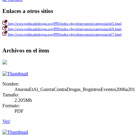
Enlaces a otros sitios
http://www.politicadedrogas.org/PPD/index.php/observatorio/categorias/id/5.html
http://www.politicadedrogas.org/PPD/index.php/observatorio/categorias/id/6.html
http://www.politicadedrogas.org/PPD/index.php/observatorio/categorias/id/7.html
Archivos en el ítem
Nombre:
AtuestaEtAl_GuerraContraDrogas_RegistrosEventos2006a201
Tamaño:
2.205Mb
Formato:
PDF
Ver/