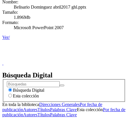
Nombre:
Belisario Dominguez abril2017 ghl.pptx
Tamaño:
1.896Mb
Formato:
Microsoft PowerPoint 2007
Ver/
Donceles No. 14, Centro Histórico, C.P. 06020, Del. Cuauhtémoc,
Ciudad de México.
Conmutador: 57224800, Información: 57224824
Contacto
|
Sugerencias
Búsqueda Digital
Búsqueda Digital
Esta colección
En toda la biblioteca
Direcciones Generales
Por fecha de
publicación
Autores
Títulos
Palabras Clave
Esta colección
Por fecha de
publicación
Autores
Títulos
Palabras Clave
Donceles No. 14, Centro Histórico, C.P. 06020, Del. Cuauhtémoc,
Ciudad de México.