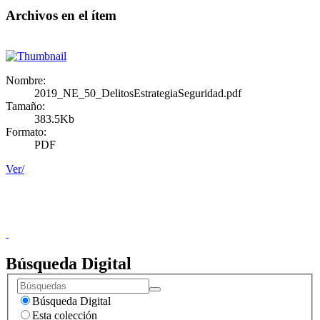
Archivos en el ítem
Nombre:
2019_NE_50_DelitosEstrategiaSeguridad.pdf
Tamaño:
383.5Kb
Formato:
PDF
Ver/
Donceles No. 14, Centro Histórico, C.P. 06020, Del. Cuauhtémoc,
Ciudad de México.
Conmutador: 57224800, Información: 57224824
Contacto
|
Sugerencias
Búsqueda Digital
Búsqueda Digital
Esta colección