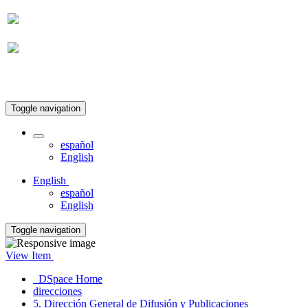
Suscripción
Toggle navigation
español
English
English
español
English
Toggle navigation
View Item
DSpace Home
direcciones
5. Dirección General de Difusión y Publicaciones