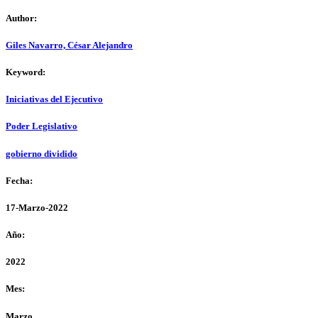
Author:
Giles Navarro, César Alejandro
Keyword:
Iniciativas del Ejecutivo
Poder Legislativo
gobierno dividido
Fecha:
17-Marzo-2022
Año:
2022
Mes:
Marzo