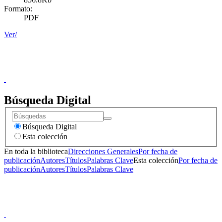
Formato:
PDF
Ver/
Donceles No. 14, Centro Histórico, C.P. 06020, Del. Cuauhtémoc,
Ciudad de México.
Conmutador: 57224800, Información: 57224824
Contacto
|
Sugerencias
Búsqueda Digital
Búsqueda Digital
Esta colección
En toda la biblioteca
Direcciones Generales
Por fecha de
publicación
Autores
Títulos
Palabras Clave
Esta colección
Por fecha de
publicación
Autores
Títulos
Palabras Clave
Donceles No. 14, Centro Histórico, C.P. 06020, Del. Cuauhtémoc,
Ciudad de México.
Conmutador: 57224800, Información: 57224824
Contacto
|
Sugerencias