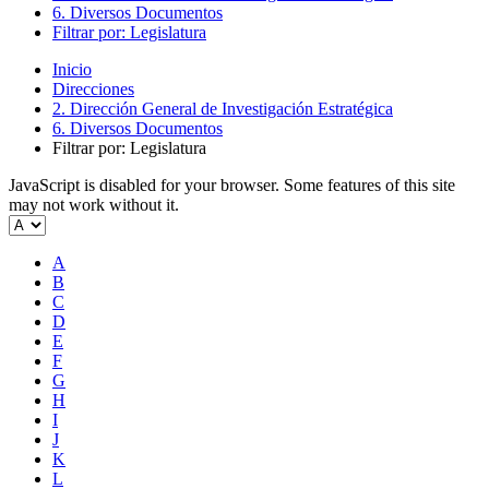
6. Diversos Documentos
Filtrar por: Legislatura
Inicio
Direcciones
2. Dirección General de Investigación Estratégica
6. Diversos Documentos
Filtrar por: Legislatura
JavaScript is disabled for your browser. Some features of this site
may not work without it.
A
B
C
D
E
F
G
H
I
J
K
L