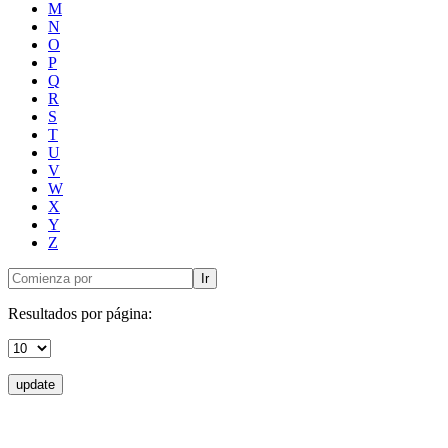
M
N
O
P
Q
R
S
T
U
V
W
X
Y
Z
Ir
Resultados por página:
update
Donceles No. 14, Centro Histórico, C.P. 06020, Del. Cuauhtémoc,
Ciudad de México.