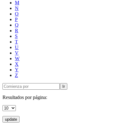
M
N
O
P
Q
R
S
T
U
V
W
X
Y
Z
Ir
Resultados por página:
update
Donceles No. 14, Centro Histórico, C.P. 06020, Del. Cuauhtémoc,
Ciudad de México.