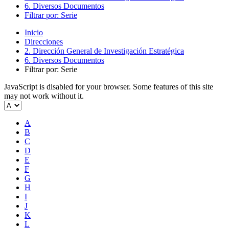
6. Diversos Documentos
Filtrar por: Serie
Inicio
Direcciones
2. Dirección General de Investigación Estratégica
6. Diversos Documentos
Filtrar por: Serie
JavaScript is disabled for your browser. Some features of this site
may not work without it.
A
B
C
D
E
F
G
H
I
J
K
L