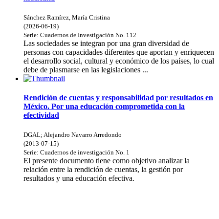
Sánchez Ramírez, María Cristina
(
2026-06-19
)
Serie:
Cuadernos de Investigación
No. 112
Las sociedades se integran por una gran diversidad de
personas con capacidades diferentes que aportan y enriquecen
el desarrollo social, cultural y económico de los países, lo cual
debe de plasmarse en las legislaciones ...
Rendición de cuentas y responsabilidad por resultados en
México. Por una educación comprometida con la
efectividad
DGAL
;
Alejandro Navarro Arredondo
(
2013-07-15
)
Serie:
Cuadernos de investigación
No. 1
El presente documento tiene como objetivo analizar la
relación entre la rendición de cuentas, la gestión por
resultados y una educación efectiva.
Donceles No. 14, Centro Histórico, C.P. 06020, Del. Cuauhtémoc,
Ciudad de México.
Conmutador: 57224800, Información: 57224824