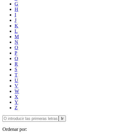
G
H
I
J
K
L
M
N
O
P
Q
R
S
T
U
V
W
X
Y
Z
Ir
Ordenar por: