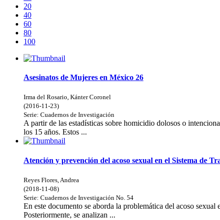
20
40
60
80
100
Asesinatos de Mujeres en México 26
Irma del Rosario, Kánter Coronel
(
2016-11-23
)
Serie:
Cuadernos de Investigación
A partir de las estadísticas sobre homicidio dolosos o intencion
los 15 años. Estos ...
Atención y prevención del acoso sexual en el Sistema de 
Reyes Flores, Andrea
(
2018-11-08
)
Serie:
Cuadernos de Investigación
No. 54
En este documento se aborda la problemática del acoso sexual e
Posteriormente, se analizan ...