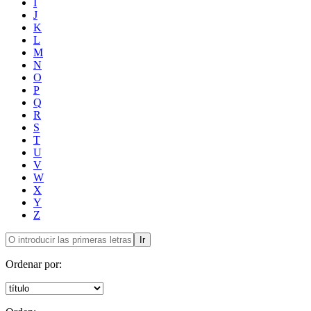
I
J
K
L
M
N
O
P
Q
R
S
T
U
V
W
X
Y
Z
Ir
Ordenar por: