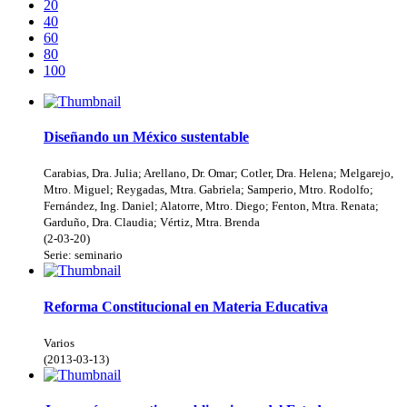
20
40
60
80
100
Diseñando un México sustentable
Carabias, Dra. Julia
;
Arellano, Dr. Omar
;
Cotler, Dra. Helena
;
Melgarejo,
Mtro. Miguel
;
Reygadas, Mtra. Gabriela
;
Samperio, Mtro. Rodolfo
;
Fernández, Ing. Daniel
;
Alatorre, Mtro. Diego
;
Fenton, Mtra. Renata
;
Garduño, Dra. Claudia
;
Vértiz, Mtra. Brenda
(
2-03-20
)
Serie:
seminario
Reforma Constitucional en Materia Educativa
Varios
(
2013-03-13
)