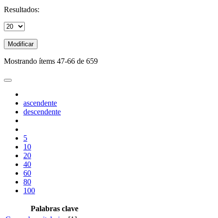
Resultados:
Modificar
Mostrando ítems 47-66 de 659
ascendente
descendente
5
10
20
40
60
80
100
Palabras clave