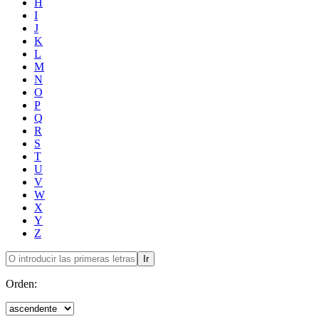
H
I
J
K
L
M
N
O
P
Q
R
S
T
U
V
W
X
Y
Z
Ir
Orden: