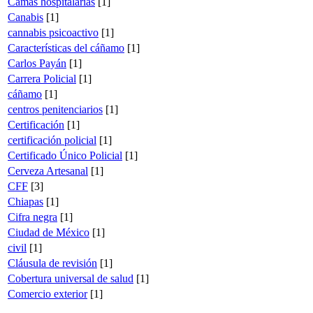
Camas hospitalarias
[1]
Canabis
[1]
cannabis psicoactivo
[1]
Características del cáñamo
[1]
Carlos Payán
[1]
Carrera Policial
[1]
cáñamo
[1]
centros penitenciarios
[1]
Certificación
[1]
certificación policial
[1]
Certificado Único Policial
[1]
Cerveza Artesanal
[1]
CFF
[3]
Chiapas
[1]
Cifra negra
[1]
Ciudad de México
[1]
civil
[1]
Cláusula de revisión
[1]
Cobertura universal de salud
[1]
Comercio exterior
[1]