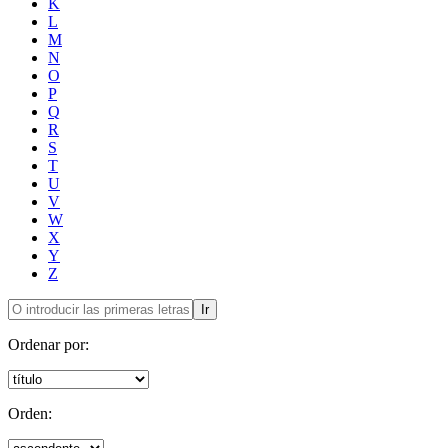
K
L
M
N
O
P
Q
R
S
T
U
V
W
X
Y
Z
Ir
Ordenar por:
Orden: