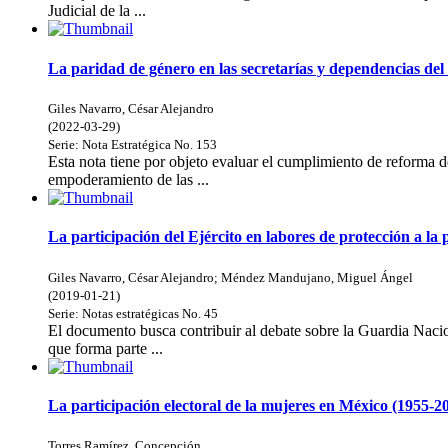
Judicial de la ...
La paridad de género en las secretarías y dependencias del E
Giles Navarro, César Alejandro
(
2022-03-29
)
Serie:
Nota Estratégica
No. 153
Esta nota tiene por objeto evaluar el cumplimiento de reforma de 
empoderamiento de las ...
La participación del Ejército en labores de protección a la
Giles Navarro, César Alejandro
;
Méndez Mandujano, Miguel Ángel
(
2019-01-21
)
Serie:
Notas estratégicas
No. 45
El documento busca contribuir al debate sobre la Guardia Nacio
que forma parte ...
La participación electoral de la mujeres en México (1955-2
Torres Ramírez, Concepción