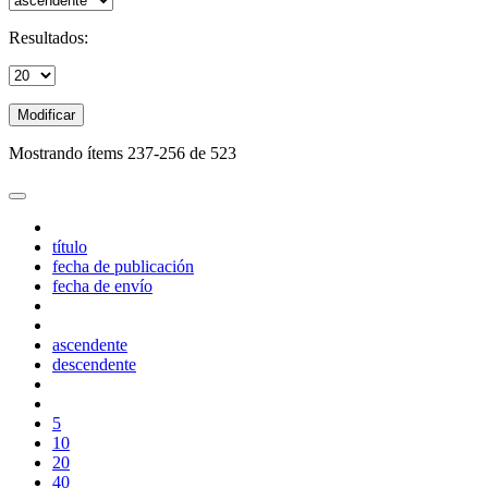
Resultados:
Modificar
Mostrando ítems 237-256 de 523
título
fecha de publicación
fecha de envío
ascendente
descendente
5
10
20
40