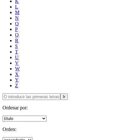
K
L
M
N
O
P
Q
R
S
T
U
V
W
X
Y
Z
Ir
Ordenar por:
Orden: