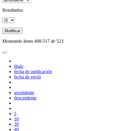
Resultados:
Modificar
Mostrando ítems 498-517 de 523
título
fecha de publicación
fecha de envío
ascendente
descendente
5
10
20
40