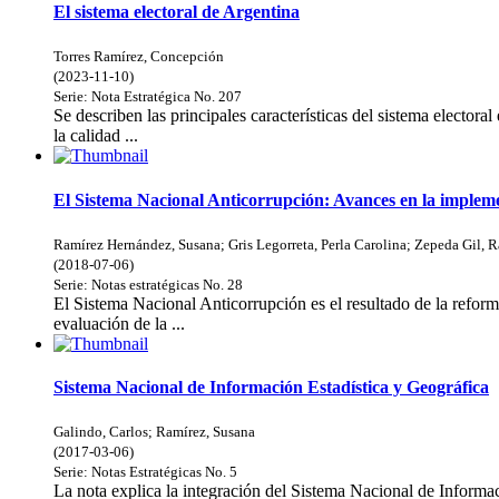
El sistema electoral de Argentina
Torres Ramírez, Concepción
(
2023-11-10
)
Serie:
Nota Estratégica
No. 207
Se describen las principales características del sistema electora
la calidad ...
El Sistema Nacional Anticorrupción: Avances en la imple
Ramírez Hernández, Susana
;
Gris Legorreta, Perla Carolina
;
Zepeda Gil, R
(
2018-07-06
)
Serie:
Notas estratégicas
No. 28
El Sistema Nacional Anticorrupción es el resultado de la reforma
evaluación de la ...
Sistema Nacional de Información Estadística y Geográfica
Galindo, Carlos
;
Ramírez, Susana
(
2017-03-06
)
Serie:
Notas Estratégicas
No. 5
La nota explica la integración del Sistema Nacional de Informac