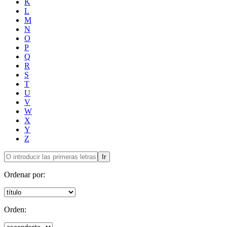
K
L
M
N
O
P
Q
R
S
T
U
V
W
X
Y
Z
Ir
Ordenar por:
Orden: