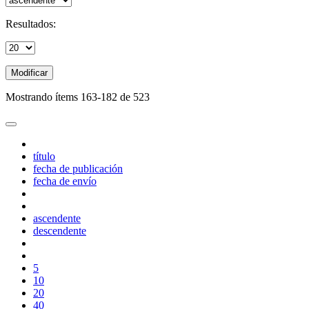
Resultados:
Modificar
Mostrando ítems 163-182 de 523
título
fecha de publicación
fecha de envío
ascendente
descendente
5
10
20
40